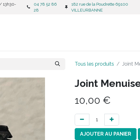
 / 13h30-
04 78 52 86
182 rue de la Poudrette 69100
28
VILLEURBANNE
CATALOGUE
C
Tous les produits
Joint M
Joint Menuis
10,00
€
AJOUTER AU PANIER