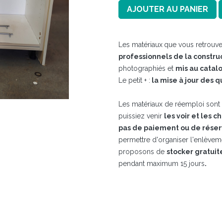
AJOUTER AU PANIER
Les matériaux
que vous retrouve
professionnels de la constru
photographiés et
mis au catal
Le petit + :
la mise à jour des q
Les matériaux de réemploi sont t
puissiez venir
les voir et les c
pas de paiement ou de réser
permettre d'organiser l'enlève
proposons de
stocker gratui
pendant maximum 15 jours​
.