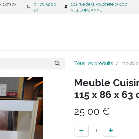
 / 13h30-
04 78 52 86
182 rue de la Poudrette 69100
28
VILLEURBANNE
CATALOGUE
C
Tous les produits
Meuble 
Meuble Cuisin
115 x 86 x 63
25,00
€