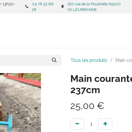
 / 13h30-
04 78 52 86
182 rue de la Poudrette 69100
28
VILLEURBANNE
CATALOGUE
C
Tous les produits
Main co
Main courante
237cm
25,00
€