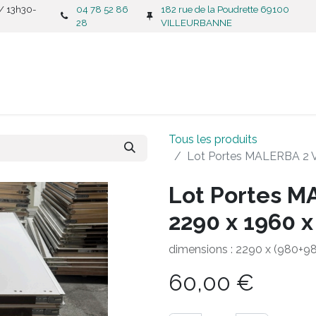
 / 13h30-
04 78 52 86
182 rue de la Poudrette 69100
28
VILLEURBANNE
CATALOGUE
C
Tous les produits
Lot Portes MALERBA 2 V
Lot Portes M
2290 x 1960 
dimensions : 2290 x (980+
60,00
€