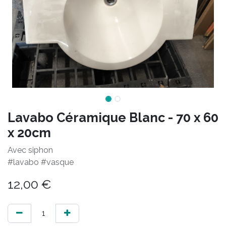
Lavabo Céramique Blanc - 70 x 60
x 20cm
Avec siphon
#lavabo #vasque
12,00
€