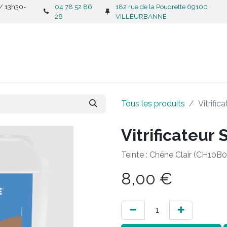
 / 13h30-
04 78 52 86
182 rue de la Poudrette 69100
28
VILLEURBANNE
CATALOGUE
C
Tous les produits
Vitrifi
Vitrificateur
Teinte : Chêne Clair (CH10B0
8,00
€