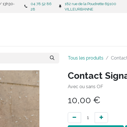
 / 13h30-
04 78 52 86
182 rue de la Poudrette 69100
28
VILLEURBANNE
CATALOGUE
C
Tous les produits
Contac
Contact Sign
Avec ou sans OF
10,00
€