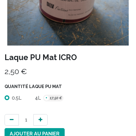
Laque PU Mat ICRO
2,50
€
QUANTITÉ LAQUE PU MAT
0.5L
4L
+
17,50
€
AJOUTER AU PANIER