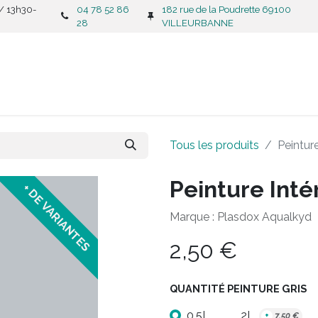
 / 13h30-
04 78 52 86
182 rue de la Poudrette 69100
28
VILLEURBANNE
CATALOGUE
C
Tous les produits
Peinture
Peinture Intér
+ DE VARIANTES
Marque : Plasdox Aqualkyd
2,50
€
QUANTITÉ PEINTURE GRIS
0.5L
2L
+
7,50
€