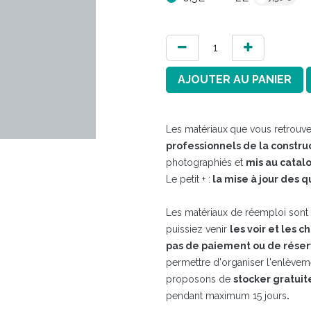
AJOUTER AU PANIER
Les matériaux
que vous retrouve
professionnels de la constru
photographiés et
mis au catal
Le petit + :
la mise à jour des q
Les matériaux de réemploi sont t
puissiez venir
les voir et les c
pas de paiement ou de réser
permettre d'organiser l'enlève
proposons de
stocker gratui
pendant maximum 15 jours​
.